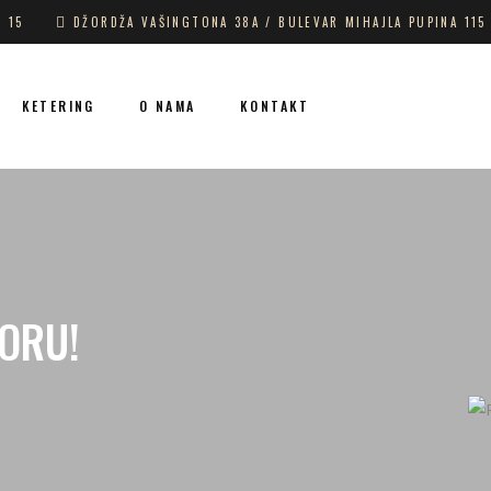
1 15
DŽORDŽA VAŠINGTONA 38A / BULEVAR MIHAJLA PUPINA 115
KETERING
O NAMA
KONTAKT
DORU!