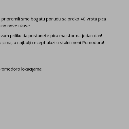
je pripremili smo bogatu ponudu sa preko 40 vrsta pica
puno nove ukuse.
o vam priliku da postanete pica majstor na jedan dan!
jcima, a najbolji recept ulazi u stalni meni Pomodora!
Pomodoro lokacijama: