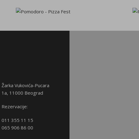
Žarka Vukovića-Pucara
1a, 11000 Beograd
Rezervacije:
011 355 11 15
065 906 86 00