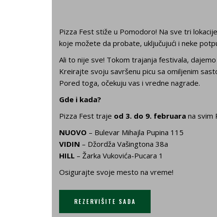
Pizza Fest stiže u Pomodoro! Na sve tri lokaci
koje možete da probate, uključujući i neke pot
Ali to nije sve! Tokom trajanja festivala, dajem
Kreirajte svoju savršenu picu sa omiljenim sasto
Pored toga, očekuju vas i vredne nagrade.
Gde i kada?
Pizza Fest traje
od 3. do 9. februara
na svim 
NUOVO
– Bulevar Mihajla Pupina 115
VIDIN
– Džordža Vašingtona 38a
HILL
– Žarka Vukovića-Pucara 1
Osigurajte svoje mesto na vreme!
REZERVIŠITE SADA